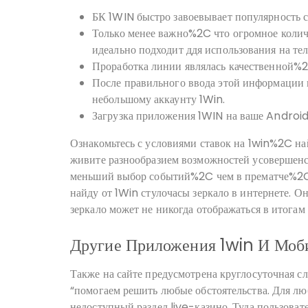
БК 1WIN быстро завоевывает популярность 
Только менее важно%2C что огромное колич
идеально подходит ддя использования на те
Проработка линии являлась качественной%2
После правильного ввода этой информации
небольшому аккаунту 1Win.
Загрузка приложения 1WIN на ваше Android 
Ознакомьтесь с условиями ставок на 1win%2C н
живите разнообразием возможностей усовершенс
меньший выбор событий%2C чем в прематче%2C 
найду от 1Win стулочасы зеркало в интернете. О
зеркало может не никогда отображаться в итогам 
Другие Приложения 1win И Моб
Также на сайте предусмотрена круглосуточная с
“помогаем решить любые обстоятельства. Для лю
недоступный раздел live-казино. Туда пользова