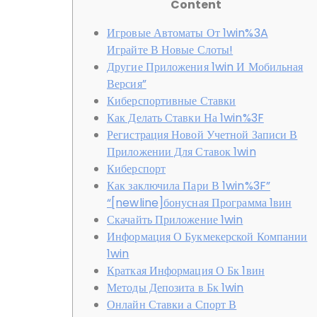
Content
Игровые Автоматы От 1win%3A
Играйте В Новые Слоты!
Другие Приложения 1win И Мобильная
Версия”
Киберспортивные Ставки
Как Делать Ставки На 1win%3F
Регистрация Новой Учетной Записи В
Приложении Для Ставок 1win
Киберспорт
Как заключила Пари В 1win%3F”
“[newline]бонусная Программа 1вин
Скачайть Приложение 1win
Информация О Букмекерской Компании
1win
Краткая Информация О Бк 1вин
Методы Депозита в Бк 1win
Онлайн Ставки а Спорт В