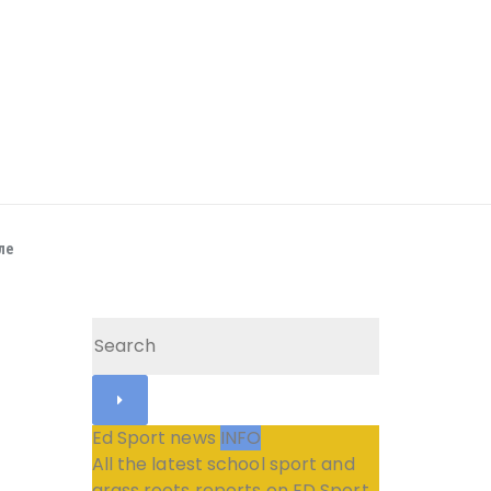
ле
Ed Sport news
INFO
All the latest school sport and
grass roots reports on ED Sport.