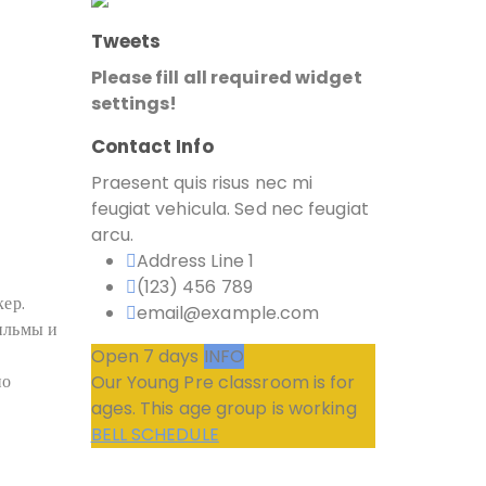
Tweets
Please fill all required widget
settings!
Contact Info
Praesent quis risus nec mi
feugiat vehicula. Sed nec feugiat
arcu.
Address Line 1
(123) 456 789
кер.
email@example.com
ильмы и
Open 7 days
INFO
но
Our Young Pre classroom is for
ages. This age group is working
BELL SCHEDULE