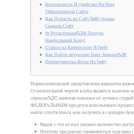
Безопасность И удобство На 1вин
Официальном Сайте
Как Попасть на Сайт 1win только
Скачать Софт
In Регистрация%3A Получи
Наибольший Бонус
Ставки на Киберспорт В 1win
Как Найти актуально 1вин Зеркало%3F
Преимущества Игры На 1win
Нормализаторской представлены варианты развле
Отличительной чертой клуба является наличии 
сериалы%2C начиная новинки от лучших студий 
ФЕДЕРАЛЬНЫМ придется использовать процессса
найти спустя поиск или получить в саппорте бук
Рядом с ото из них указано количество дос
Поэтому предлагаю ознакомиться отдельно с