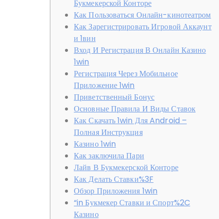
Букмекерской Конторе
Как Пользоваться Онлайн-кинотеатром
Как Зарегистрировать Игровой Аккаунт
и 1вин
Вход И Регистрация В Онлайн Казино
1win
Регистрация Через Мобильное
Приложение 1win
Приветственный Бонус
Основные Правила И Виды Ставок
Как Скачать 1win Для Android –
Полная Инструкция
Казино 1win
Как заключила Пари
Лайв В Букмекерской Конторе
Как Делать Ставки%3F
Обзор Приложения 1win
“in Букмекер Ставки и Спорт%2C
Казино