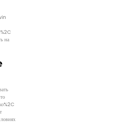
win
ие%2C
ь на
е
вать
это
ако%2C
т
словиях