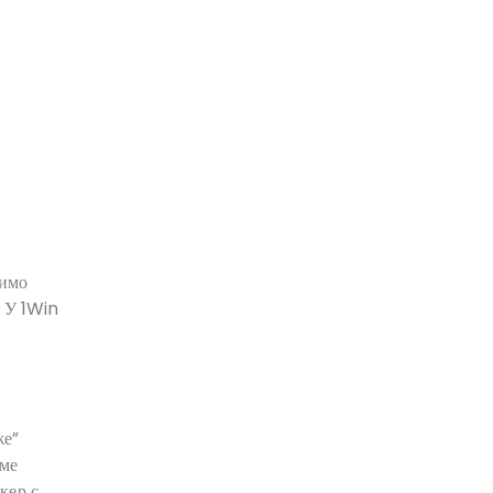
и
димо
. У 1Win
же”
рме
кер с