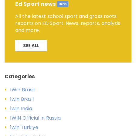
Ed Sport news
INFO
All the latest school sport and grass roots
reports on ED Sport. News, reports, analysis
and more.
SEE ALL
Categories
1Win Brasil
1win Brazil
1win India
1WIN Official In Russia
1win Turkiye