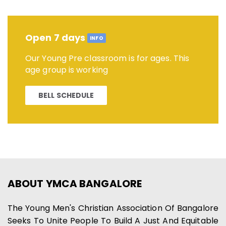
Open 7 days
INFO
Our Young Pre classroom is for ages. This
age group is working
BELL SCHEDULE
ABOUT YMCA BANGALORE
The Young Men's Christian Association Of Bangalore
Seeks To Unite People To Build A Just And Equitable