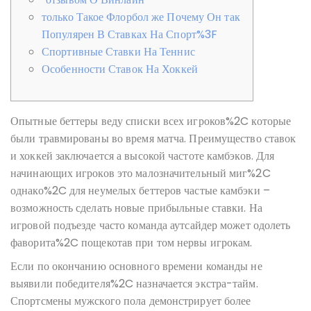
только Такое Флорбол же Почему Он так
Популярен В Ставках На Спорт%3F
Спортивные Ставки На Теннис
Особенности Ставок На Хоккей
Опытные беттеры веду списки всех игроков%2C которые
были травмированы во время матча. Преимущество ставок
и хоккей заключается а высокой частоте камбэков. Для
начинающих игроков это малозначительный миг%2C
однако%2C для неумелых беттеров частые камбэки –
возможность сделать новые прибыльные ставки. На
игровой подъезде часто команда аутсайдер может одолеть
фаворита%2C пощекотав при том нервы игрокам.
Если по окончанию основного времени команды не
выявили победителя%2C назначается экстра-тайм.
Спортсмены мужского пола демонстрирует более