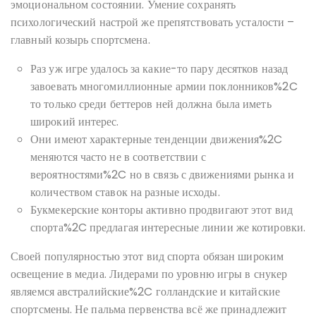
эмоциональном состоянии. Умение сохранять
психологический настрой же препятствовать усталости –
главный козырь спортсмена.
Раз уж игре удалось за какие-то пару десятков назад
завоевать многомиллионные армии поклонников%2C
то только среди беттеров ней должна была иметь
широкий интерес.
Они имеют характерные тенденции движения%2C
меняются часто не в соответствии с
вероятностями%2C но в связь с движениями рынка и
количеством ставок на разные исходы.
Букмекерские конторы активно продвигают этот вид
спорта%2C предлагая интересные линии же котировки.
Своей популярностью этот вид спорта обязан широким
освещение в медиа. Лидерами по уровню игры в снукер
являемся австралийские%2C голландские и китайские
спортсмены. Не пальма первенства всё же принадлежит