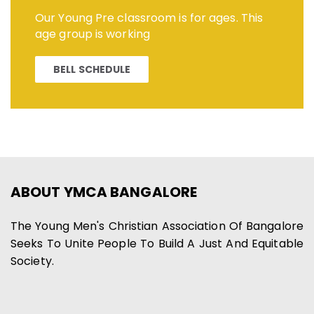
Our Young Pre classroom is for ages. This
age group is working
BELL SCHEDULE
ABOUT YMCA BANGALORE
The Young Men's Christian Association Of Bangalore
Seeks To Unite People To Build A Just And Equitable
Society.