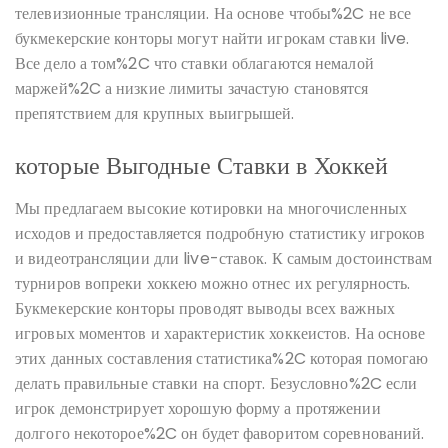
телевизионные трансляции. На основе чтобы%2C не все
букмекерские конторы могут найти игрокам ставки live.
Все дело а том%2C что ставки облагаются немалой
маржей%2C а низкие лимиты зачастую становятся
препятствием для крупных выигрышей.
которые Выгодные Ставки в Хоккей
Мы предлагаем высокие котировки на многочисленных
исходов и предоставляется подробную статистику игроков
и видеотрансляции дли live-ставок. К самым достоинствам
турниров вопреки хоккею можно отнес их регулярность.
Букмекерские конторы проводят выводы всех важных
игровых моментов и характеристик хоккеистов. На основе
этих данных составления статистика%2C которая помогаю
делать правильные ставки на спорт. Безусловно%2C если
игрок демонстрирует хорошую форму а протяжении
долгого некоторое%2C он будет фаворитом соревнований.