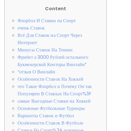
Content
Флорбол И Ставки на Спорт
очень Ставок
Всё Для Ставок на Спорт Через
Интернет
Минусы Ставок На Теннис
Фрибет а 3000 Рублей остального
Букмекерской Конторы Винлайн”
“отзыв О Винлайн
Особенности Ставок На Хоккей
что Такое Флорбол и Почему Он так
Популярен В Ставках На Спорт%3F
самые Выгодные Ставки на Хоккей
Основные Футбольные Турниры
Варианты Ставок и Футбол
Особенности Ставок В Футболе
Ставки На Спорт%3A основные