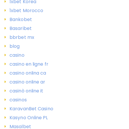
1xbet Korea
1xbet Morocco
Bankobet
Basaribet
bbrbet mx
blog
casino
casino en ligne fr
casino onlina ca
casino online ar
casinò online it
casinos
KaravanBet Casino
Kasyno Online PL
Masalbet