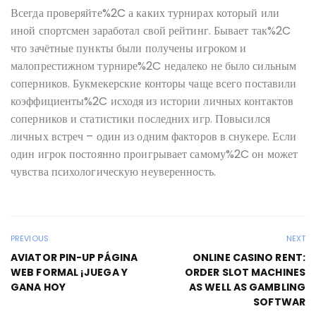
Всегда проверяйте%2C а каких турнирах который или
иной спортсмен заработал свой рейтинг. Бывает так%2C
что зачётные пункты были получены игроком и
малопрестижном турнире%2C недалеко не было сильным
соперников. Букмекерские конторы чаще всего поставили
коэффициенты%2C исходя из истории личных контактов
соперников и статистики последних игр. Повысился
личных встреч – один из одним факторов в снукере. Если
один игрок постоянно проигрывает самому%2C он может
чувства психологическую неуверенность.
PREVIOUS
NEXT
AVIATOR PIN-UP PÁGINA
ONLINE CASINO RENT:
WEB FORMAL ¡JUEGA Y
ORDER SLOT MACHINES
GANA HOY
AS WELL AS GAMBLING
SOFTWAR