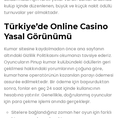
kulüp içinde düzenlenen, büyük ve küçük nakit ödüllü
turnuvalar yer almaktadır.
Türkiye’de Online Casino
Yasal Görünümü
Kumar sitesine kaydolmadan önce ana sayfanın
altındaki Gizlilik Politikasını okumanızı tavsiye ederiz.
Oyuncuların Pinup kumar kulübündeki ödüllerin geri
çekilmesi hakkındaki yorumlarının çoğuna göre,
kumarhane operatörünün kazanılan parayı ödemesi
assurée edilmektedir. Bir ödeme için başvurduktan
sonra, fonlar en geç 24 saat içinde kullanıcının
hesabına yatırılır. Genellikle, doğrulanmış oyuncular
için para çekme işlemi anında gerçekleşir.
Sitelere bağlandığınız zaman her oyun için farklı