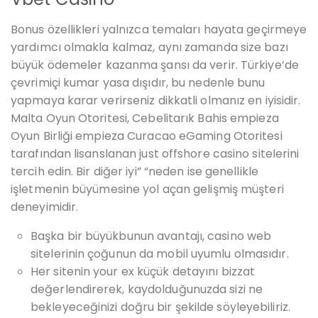
Bonus özellikleri yalnızca temaları hayata geçirmeye
yardımcı olmakla kalmaz, aynı zamanda size bazı
büyük ödemeler kazanma şansı da verir. Türkiye’de
çevrimiçi kumar yasa dışıdır, bu nedenle bunu
yapmaya karar verirseniz dikkatli olmanız en iyisidir.
Malta Oyun Otoritesi, Cebelitarık Bahis empieza
Oyun Birliği empieza Curacao eGaming Otoritesi
tarafından lisanslanan just offshore casino sitelerini
tercih edin. Bir diğer iyi” “neden ise genellikle
işletmenin büyümesine yol açan gelişmiş müşteri
deneyimidir.
Başka bir büyükbunun avantajı, casino web
sitelerinin çoğunun da mobil uyumlu olmasıdır.
Her sitenin your ex küçük detayını bizzat
değerlendirerek, kaydolduğunuzda sizi ne
bekleyeceğinizi doğru bir şekilde söyleyebiliriz.