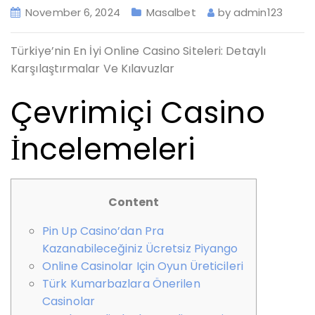
November 6, 2024
Masalbet
by
admin123
Türkiye’nin En İyi Online Casino Siteleri: Detaylı
Karşılaştırmalar Ve Kılavuzlar
Çevrimiçi Casino
İncelemeleri
Content
Pin Up Casino’dan Pra
Kazanabileceğiniz Ücretsiz Piyango
Online Casinolar Için Oyun Üreticileri
Türk Kumarbazlara Önerilen
Casinolar