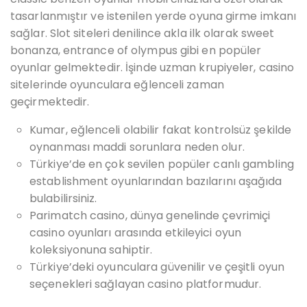
tasarlanmıştır ve istenilen yerde oyuna girme imkanı
sağlar. Slot siteleri denilince akla ilk olarak sweet
bonanza, entrance of olympus gibi en popüler
oyunlar gelmektedir. İşinde uzman krupiyeler, casino
sitelerinde oyunculara eğlenceli zaman
geçirmektedir.
Kumar, eğlenceli olabilir fakat kontrolsüz şekilde
oynanması maddi sorunlara neden olur.
Türkiye’de en çok sevilen popüler canlı gambling
establishment oyunlarından bazılarını aşağıda
bulabilirsiniz.
Parimatch casino, dünya genelinde çevrimiçi
casino oyunları arasında etkileyici oyun
koleksiyonuna sahiptir.
Türkiye’deki oyunculara güvenilir ve çeşitli oyun
seçenekleri sağlayan casino platformudur.