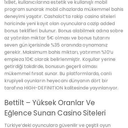
1xBet, kullanıcılarına estetik ve kullanışlı mobil
program sunarak mobil cihazlarda mükemmel bahis
deneyimi yaşatır. Cashalot’ta rakip casino siteleri
haricinde yeni kayıt olan oyunculara cazip added
bonus teklifleri bulunur. Bonus alabilmek adına sobre
az yatırılan miktar 5€ olması ve bonus tutarını
seven gün içerisinde %35 oranında oynamanız
gerekir. Maksimum bahis miktarı, yatırımın %10’u
empieza 10€ olarak belirlenmiştir. Koşullar yerine
getirdiği takdirde, bonusun geçerli olması
mükemmel fırsat sunar. Bu platformlarda, canlı
krupiyeli oyunların heyecanı dünyanın dört bir
tarafına HIGH-DEFINITION kalitesinde yayınlanıyor.
Bettilt – Yüksek Oranlar Ve
Eğlence Sunan Casino Siteleri
Türkiye’deki oyunculara güvenilir ve çeşitli oyun