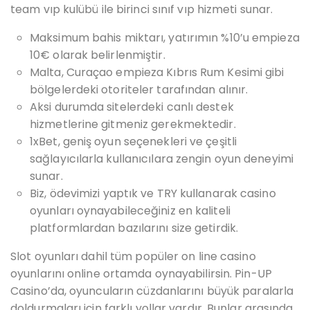
team vıp kulübü ile birinci sınıf vıp hizmeti sunar.
Maksimum bahis miktarı, yatırımın %10’u empieza
10€ olarak belirlenmiştir.
Malta, Curaçao empieza Kıbrıs Rum Kesimi gibi
bölgelerdeki otoriteler tarafından alınır.
Aksi durumda sitelerdeki canlı destek
hizmetlerine gitmeniz gerekmektedir.
1xBet, geniş oyun seçenekleri ve çeşitli
sağlayıcılarla kullanıcılara zengin oyun deneyimi
sunar.
Biz, ödevimizi yaptık ve TRY kullanarak casino
oyunları oynayabileceğiniz en kaliteli
platformlardan bazılarını size getirdik.
Slot oyunları dahil tüm popüler on line casino
oyunlarını online ortamda oynayabilirsin. Pin-UP
Casino’da, oyuncuların cüzdanlarını büyük paralarla
doldurmaları için farklı yollar vardır. Bunlar arasında