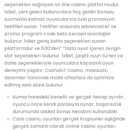
seçenekleri sağlayan on line casino platformudur.
1xBet, yeni gelen kullanıcılara hoş geldin bonusu
sunmakla kalmaz oyuncularına özel promosyon
teklifleri sunar. Teklifler arasında advancebet ve
promo program code bets benzeri avantajlar
bulunur. 1xBet geniş bahis seçenekleri sunan
platformdur ve 500’den” “fazla oyun içeren zengin
slot seçenekleri bulunur. 1xBet, çeşitli oyun türleri ve
bahis seçenekleriyle oyunculara kapsamlı oyun
deneyimi yaşatır. Cashalot Casino, masaüstü
sistemler haricinde mobil cihazlara da optimize
edilmiş web sitesi bulunur.
Kumarhanedeki benefit ve gerçek hesap ayrıdır,
oyuncu önce kendi parasıyla oynar, başarısızlık
durumunda added bonus hesabını kullanabilir.
Canlı casino, oyunları gerçek krupiyeler eşliğinde
gerçek zamanlı olarak online casino oyunları