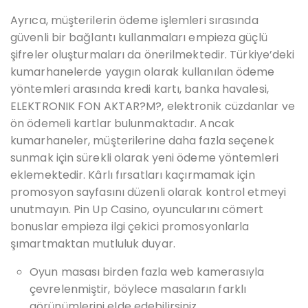
Ayrıca, müşterilerin ödeme işlemleri sırasında
güvenli bir bağlantı kullanmaları empieza güçlü
şifreler oluşturmaları da önerilmektedir. Türkiye’deki
kumarhanelerde yaygın olarak kullanılan ödeme
yöntemleri arasında kredi kartı, banka havalesi,
ELEKTRONIK FON AKTAR?M?, elektronik cüzdanlar ve
ön ödemeli kartlar bulunmaktadır. Ancak
kumarhaneler, müşterilerine daha fazla seçenek
sunmak için sürekli olarak yeni ödeme yöntemleri
eklemektedir. Kârlı fırsatları kaçırmamak için
promosyon sayfasını düzenli olarak kontrol etmeyi
unutmayın. Pin Up Casino, oyuncularını cömert
bonuslar empieza ilgi çekici promosyonlarla
şımartmaktan mutluluk duyar.
Oyun masası birden fazla web kamerasıyla
çevrelenmiştir, böylece masaların farklı
görünümlerini elde edebilirsiniz.