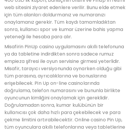
400 USD’lik kupon, bahisçinin ofisini ve Pinup’ın resmi
web sitesini ziyaret edenlere verilir. Bunu elde etmek
için tüm alanları doldurmanız ve numaranızı
onaylamanız gerekir. Tüm kaydı tamamladıktan
sonra, kullanıcı spor ve kumar üzerine bahis yapma
yeteneği ile hesaba para alır.
Misafirin PinUp casino uygulamasını akıllı telefonuna
ya da tabletine indirdikten sonra sadece rumuz
empieza şifresi ile oyun servisine girmesi yeterlidir.
Misafir, tarayıcı versiyonunda oynarken olduğu gibi
tüm parasına, ayrıcalıklarına ve bonuslarına
erişebilecek. Pin Up on-line casinolarında
doğrulama, telefon numarasını ve bununla birlikte
oyuncunun kimliğini onaylamak için gereklidir.
Doğrulamadan sonra, kumar kulübünün bir
kullanıcısı çok daha hızlı para çekebilecek ve para
çekme limitini artırabilecektir. Online casino Pin Up,
tüm oyunculara akıllı telefonlarına veya tabletlerine