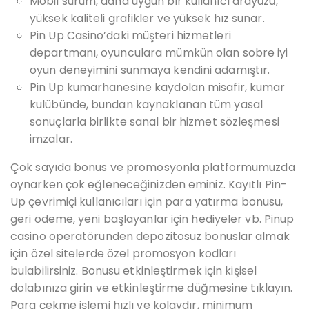
Mobil sürüm, daha uygun bir kullanıcı arayüzü,
yüksek kaliteli grafikler ve yüksek hız sunar.
Pin Up Casino’daki müşteri hizmetleri
departmanı, oyunculara mümkün olan sobre iyi
oyun deneyimini sunmaya kendini adamıştır.
Pin Up kumarhanesine kaydolan misafir, kumar
kulübünde, bundan kaynaklanan tüm yasal
sonuçlarla birlikte sanal bir hizmet sözleşmesi
imzalar.
Çok sayıda bonus ve promosyonla platformumuzda
oynarken çok eğleneceğinizden eminiz. Kayıtlı Pin-
Up çevrimiçi kullanıcıları için para yatırma bonusu,
geri ödeme, yeni başlayanlar için hediyeler vb. Pinup
casino operatöründen depozitosuz bonuslar almak
için özel sitelerde özel promosyon kodları
bulabilirsiniz. Bonusu etkinleştirmek için kişisel
dolabınıza girin ve etkinleştirme düğmesine tıklayın.
Para çekme işlemi hızlı ve kolaydır, minimum