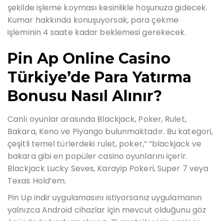
şekilde işleme koyması kesinlikle hoşunuza gidecek.
Kumar hakkında konuşuyorsak, para çekme
işleminin 4 saate kadar beklemesi gerekecek.
Pin Ap Online Casino
Türkiye’de Para Yatırma
Bonusu Nasıl Alınır?
Canlı oyunlar arasında Blackjack, Poker, Rulet,
Bakara, Keno ve Piyango bulunmaktadır. Bu kategori,
çeşitli temel türlerdeki rulet, poker,” “blackjack ve
bakara gibi en popüler casino oyunlarını içerir.
Blackjack Lucky Seves, Karayip Pokeri, Super 7 veya
Texas Hold’em.
Pin Up indir uygulamasını istiyorsanız uygulamanın
yalnızca Android cihazlar için mevcut olduğunu göz