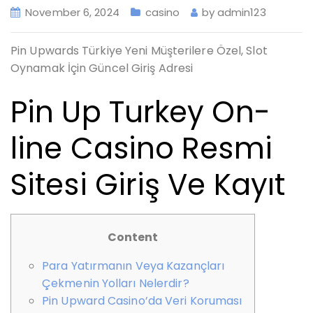
November 6, 2024
casino
by
admin123
Pin Upwards Türkiye Yeni Müşterilere Özel, Slot
Oynamak İçin Güncel Giriş Adresi
Pin Up Turkey On-
line Casino Resmi
Sitesi Giriş Ve Kayıt
Content
Para Yatırmanın Veya Kazançları
Çekmenin Yolları Nelerdir?
Pin Upward Casino’da Veri Koruması