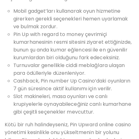
Mobil gadget’ları kullanarak oyun hizmetine
girerken gerekli seçenekleri hemen uyarlamak
ve bulmak zordur.
Pin Up with regard to money çevrimiçi
kumarhanesinin resmi sitesini ziyaret ettiğinizde,
bunun şu anda kumar eğlencesi ile en güvenilir
kurumlardan biri olduğunu fark edeceksiniz.
Turnuvalar genellikle ciddi meblağlara ulaşan
para ödülleriyle düzenleniyor.
Cashback, Pin number Up Casino’daki oyunların
7 gün süresince aktif kullanımı için verilir.
Slot makineleri, masa oyunları ve canlı
krupiyelerle oynayabileceğiniz canlı kumarhane
gibi çeşitli seçenekler mevcuttur.
Kötü bir ruh halindeyseniz, Pin Upward online casino
yönetimi kesinlikle onu yükseltmenin bir yolunu