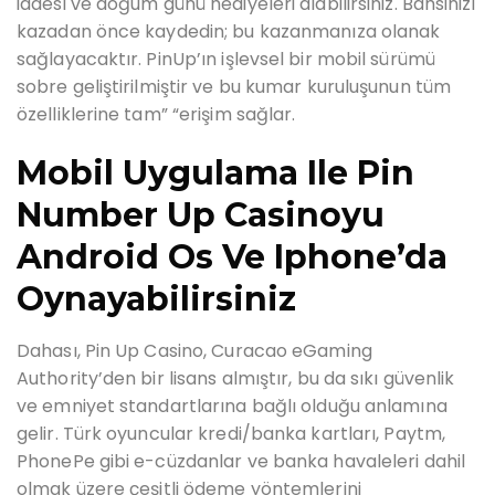
iadesi ve doğum günü hediyeleri alabilirsiniz. Bahsinizi
kazadan önce kaydedin; bu kazanmanıza olanak
sağlayacaktır. PinUp’ın işlevsel bir mobil sürümü
sobre geliştirilmiştir ve bu kumar kuruluşunun tüm
özelliklerine tam” “erişim sağlar.
Mobil Uygulama Ile Pin
Number Up Casinoyu
Android Os Ve Iphone’da
Oynayabilirsiniz
Dahası, Pin Up Casino, Curacao eGaming
Authority’den bir lisans almıştır, bu da sıkı güvenlik
ve emniyet standartlarına bağlı olduğu anlamına
gelir. Türk oyuncular kredi/banka kartları, Paytm,
PhonePe gibi e-cüzdanlar ve banka havaleleri dahil
olmak üzere çeşitli ödeme yöntemlerini