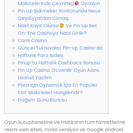
Makinelerinde Çevrimiçi
Oynayın
Pin Up Bukmeker Kontorunda Necə
Qeydi̇yyatdan Olmaq
Nasıl Kayıt Olunur
Ve Pin Up Bet
On-line Casinoya Nasıl Girilir?
Canlı Casino
Güncel Turnuvalar Pin-up Casino’da
Haftalık Para Iadesi
Pinup’ta Haftalık Cashback Bonusu
Pin Up Casino: Güvenilir Oyun Alanı,
Lisanslı Yazılım
Para Için Oynamak Için En Popüler
Slot Makineleri Hangileridir?
Doğum Günü Bonusu
Oyun kütüphanesine ve markanın tüm hizmetlerine
resmi web sitesi, mobil versiyon ve Google android