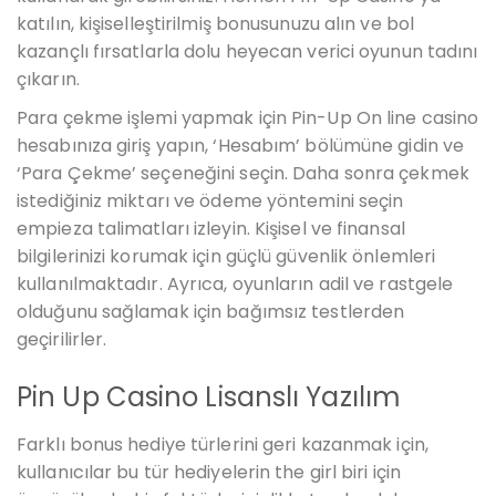
katılın, kişiselleştirilmiş bonusunuzu alın ve bol
kazançlı fırsatlarla dolu heyecan verici oyunun tadını
çıkarın.
Para çekme işlemi yapmak için Pin-Up On line casino
hesabınıza giriş yapın, ‘Hesabım’ bölümüne gidin ve
‘Para Çekme’ seçeneğini seçin. Daha sonra çekmek
istediğiniz miktarı ve ödeme yöntemini seçin
empieza talimatları izleyin. Kişisel ve finansal
bilgilerinizi korumak için güçlü güvenlik önlemleri
kullanılmaktadır. Ayrıca, oyunların adil ve rastgele
olduğunu sağlamak için bağımsız testlerden
geçirilirler.
Pin Up Casino Lisanslı Yazılım
Farklı bonus hediye türlerini geri kazanmak için,
kullanıcılar bu tür hediyelerin the girl biri için