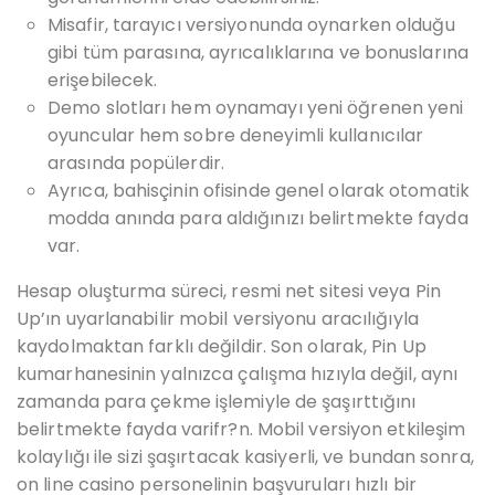
Misafir, tarayıcı versiyonunda oynarken olduğu
gibi tüm parasına, ayrıcalıklarına ve bonuslarına
erişebilecek.
Demo slotları hem oynamayı yeni öğrenen yeni
oyuncular hem sobre deneyimli kullanıcılar
arasında popülerdir.
Ayrıca, bahisçinin ofisinde genel olarak otomatik
modda anında para aldığınızı belirtmekte fayda
var.
Hesap oluşturma süreci, resmi net sitesi veya Pin
Up’ın uyarlanabilir mobil versiyonu aracılığıyla
kaydolmaktan farklı değildir. Son olarak, Pin Up
kumarhanesinin yalnızca çalışma hızıyla değil, aynı
zamanda para çekme işlemiyle de şaşırttığını
belirtmekte fayda varifr?n. Mobil versiyon etkileşim
kolaylığı ile sizi şaşırtacak kasiyerli, ve bundan sonra,
on line casino personelinin başvuruları hızlı bir