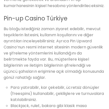
kumarhanesinin kişisel hesabına yönlendirileceksiniz.
Pin-up Casino Türkiye
Bu bloğu istediğiniz zaman ziyaret edebilir, mevcut
teşviklerin listesini, kullanım koşullarını ve diğer
ayrıntıları inceleyebilirsiniz. Ayrıca Pin Upward
Casino’nun resmi internet sitesinin modern güvenlik
ve şifreleme yöntemlerini kullandığını da
belirtmekte fayda var. Bu, müşterilere kişisel
bilgilerinin ve iletişim bilgilerinin şifrelendiği ve
üçüncü şahısların erişimine açık olmadığı konusunda
gönül rahatlığı sağlar.
Para yatırabilir, kar çekebilir, ücretsiz dönüşler
(freespins) kullanabilir, çekilişlere ve turnuvalara
katılabilirsiniz.
Blackjack, rulet, bakara gibi klasik masa