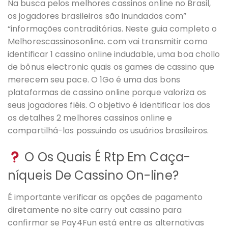
Na busca pelos melhores cassinos online no Brasil,
os jogadores brasileiros são inundados com”
“informações contraditórias. Neste guia completo o
Melhorescassinosonline. com vai transmitir como
identificar 1 cassino online indudable, uma boa chollo
de bônus electronic quais os games de cassino que
merecem seu pace. O 1Go é uma das bons
plataformas de cassino online porque valoriza os
seus jogadores fiéis. O objetivo é identificar los dos
os detalhes 2 melhores cassinos online e
compartilhá-los possuindo os usuários brasileiros.
O Os Quais É Rtp Em Caça-
níqueis De Cassino On-line?
É importante verificar as opções de pagamento
diretamente no site carry out cassino para
confirmar se Pay4Fun está entre as alternativas