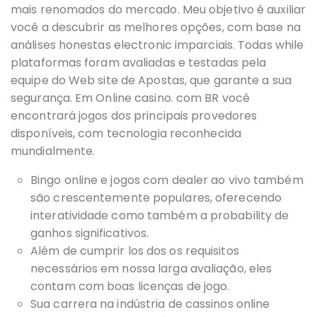
mais renomados do mercado. Meu objetivo é auxiliar
você a descubrir as melhores opções, com base na
análises honestas electronic imparciais. Todas while
plataformas foram avaliadas e testadas pela
equipe do Web site de Apostas, que garante a sua
segurança. Em Online casino. com BR você
encontrará jogos dos principais provedores
disponíveis, com tecnologia reconhecida
mundialmente.
Bingo online e jogos com dealer ao vivo também
são crescentemente populares, oferecendo
interatividade como também a probability de
ganhos significativos.
Além de cumprir los dos os requisitos
necessários em nossa larga avaliação, eles
contam com boas licenças de jogo.
Sua carrera na indústria de cassinos online