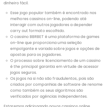
dinheiro fácil.
Esse jogo popular também é encontrado nos
melhores cassinos on-line, podendo até
interagir com outros jogadores a depender
carry out formato escolhido.
O cassino BBRBET é uma plataforma de games
on-line que proporciona uma seleção
empolgante e variada sobre jogos e opções de
apostas para os jogadores.
O processo sobre licenciamento de um cassino
é the principal garantia em virtude de acessar
jogos seguros.
Os jogos na si não são fraudulentos, pois são
criados por companhias de software de renome
como também os seus algoritmos são
verificados por agências independentes.
Estaremos adicionando novos cassinos online