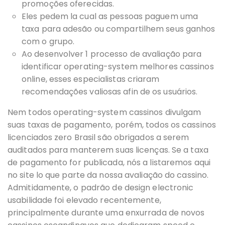
promoções oferecidas.
Eles pedem la cual as pessoas paguem uma
taxa para adesão ou compartilhem seus ganhos
com o grupo.
Ao desenvolver 1 processo de avaliação para
identificar operating-system melhores cassinos
online, esses especialistas criaram
recomendações valiosas afin de os usuários.
Nem todos operating-system cassinos divulgam
suas taxas de pagamento, porém, todos os cassinos
licenciados zero Brasil são obrigados a serem
auditados para manterem suas licenças. Se a taxa
de pagamento for publicada, nós a listaremos aqui
no site lo que parte da nossa avaliação do cassino.
Admitidamente, o padrão de design electronic
usabilidade foi elevado recentemente,
principalmente durante uma enxurrada de novos