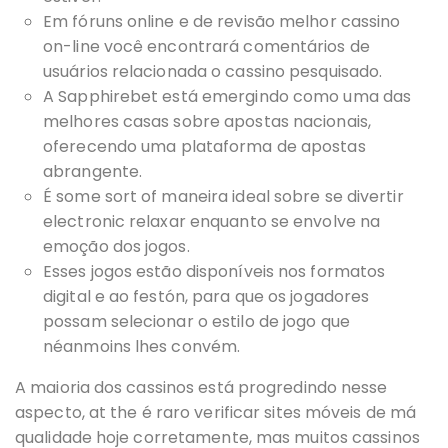
Em fóruns online e de revisão melhor cassino
on-line você encontrará comentários de
usuários relacionada o cassino pesquisado.
A Sapphirebet está emergindo como uma das
melhores casas sobre apostas nacionais,
oferecendo uma plataforma de apostas
abrangente.
É some sort of maneira ideal sobre se divertir
electronic relaxar enquanto se envolve na
emoção dos jogos.
Esses jogos estão disponíveis nos formatos
digital e ao festón, para que os jogadores
possam selecionar o estilo de jogo que
néanmoins lhes convém.
A maioria dos cassinos está progredindo nesse
aspecto, at the é raro verificar sites móveis de má
qualidade hoje corretamente, mas muitos cassinos