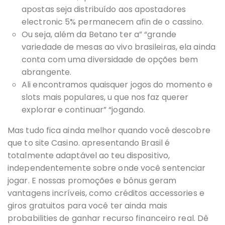
apostas seja distribuído aos apostadores
electronic 5% permanecem afin de o cassino.
Ou seja, além da Betano ter a” “grande
variedade de mesas ao vivo brasileiras, ela ainda
conta com uma diversidade de opções bem
abrangente.
Ali encontramos quaisquer jogos do momento e
slots mais populares, u que nos faz querer
explorar e continuar” “jogando.
Mas tudo fica ainda melhor quando você descobre
que to site Casino. apresentando Brasil é
totalmente adaptável ao teu dispositivo,
independentemente sobre onde você sentenciar
jogar. E nossas promoções e bônus geram
vantagens incríveis, como créditos accessories e
giros gratuitos para você ter ainda mais
probabilities de ganhar recurso financeiro real. Dê