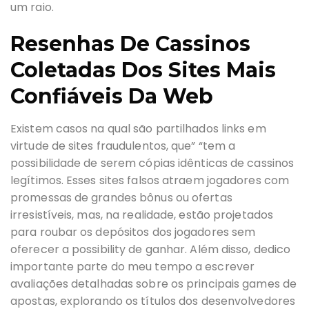
um raio.
Resenhas De Cassinos
Coletadas Dos Sites Mais
Confiáveis Da Web
Existem casos na qual são partilhados links em
virtude de sites fraudulentos, que” “tem a
possibilidade de serem cópias idênticas de cassinos
legítimos. Esses sites falsos atraem jogadores com
promessas de grandes bônus ou ofertas
irresistíveis, mas, na realidade, estão projetados
para roubar os depósitos dos jogadores sem
oferecer a possibility de ganhar. Além disso, dedico
importante parte do meu tempo a escrever
avaliações detalhadas sobre os principais games de
apostas, explorando os títulos dos desenvolvedores