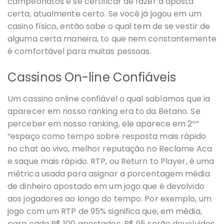
campeonatos e se certificar de fazer a aposta
certa, atualmente certo. Se você já jogou em um
casino físico, então sabe o qual tem de se vestir de
alguma certa maneira, to que nem constantemente
é comfortável para muitas pessoas.
Cassinos On-line Confiáveis
Um cassino online confiável o qual sabíamos que ia
aparecer em nosso ranking era to da Betano. Se
perceber em nosso ranking, ele aparece em 2º”
“espaço como tempo sobre resposta mais rápido
no chat ao vivo, melhor reputação no Reclame Aca
e saque mais rápido. RTP, ou Return to Player, é uma
métrica usada para asignar a porcentagem média
de dinheiro apostado em um jogo que é devolvido
aos jogadores ao longo do tempo. Por exemplo, um
jogo com um RTP de 95% significa que, em média,
para cada R$ 100 apostados, R$ 95 serão devolvidos