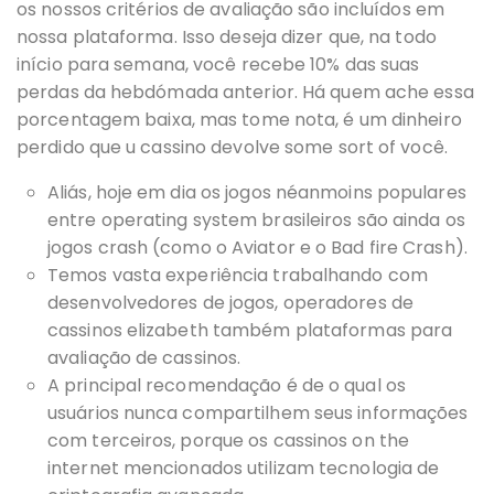
os nossos critérios de avaliação são incluídos em
nossa plataforma. Isso deseja dizer que, na todo
início para semana, você recebe 10% das suas
perdas da hebdómada anterior. Há quem ache essa
porcentagem baixa, mas tome nota, é um dinheiro
perdido que u cassino devolve some sort of você.
Aliás, hoje em dia os jogos néanmoins populares
entre operating system brasileiros são ainda os
jogos crash (como o Aviator e o Bad fire Crash).
Temos vasta experiência trabalhando com
desenvolvedores de jogos, operadores de
cassinos elizabeth também plataformas para
avaliação de cassinos.
A principal recomendação é de o qual os
usuários nunca compartilhem seus informações
com terceiros, porque os cassinos on the
internet mencionados utilizam tecnologia de