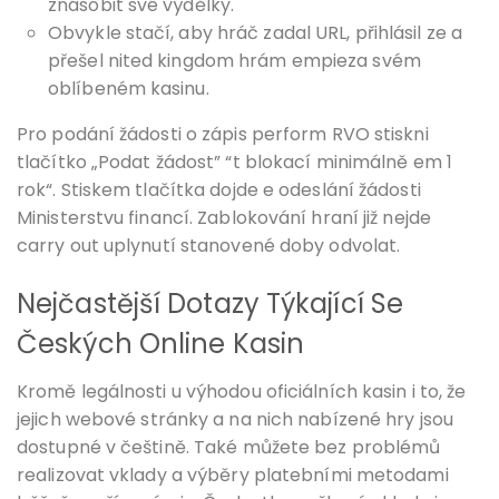
znásobit své výdělky.
Obvykle stačí, aby hráč zadal URL, přihlásil ze a
přešel nited kingdom hrám empieza svém
oblíbeném kasinu.
Pro podání žádosti o zápis perform RVO stiskni
tlačítko „Podat žádost” “t blokací minimálně em 1
rok“. Stiskem tlačítka dojde e odeslání žádosti
Ministerstvu financí. Zablokování hraní již nejde
carry out uplynutí stanovené doby odvolat.
Nejčastější Dotazy Týkající Se
Českých Online Kasin
Kromě legálnosti u výhodou oficiálních kasin i to, že
jejich webové stránky a na nich nabízené hry jsou
dostupné v češtině. Také můžete bez problémů
realizovat vklady a výběry platebními metodami