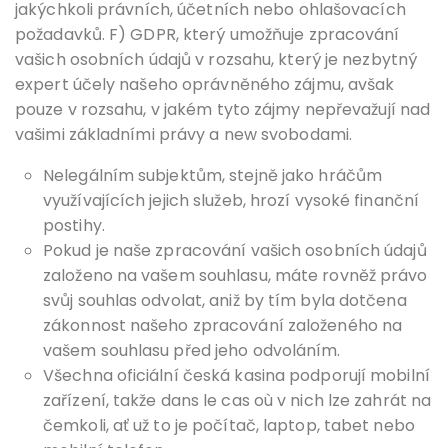
jakýchkoli právních, účetních nebo ohlašovacích
požadavků. F) GDPR, který umožňuje zpracování
vašich osobních údajů v rozsahu, který je nezbytný
expert účely našeho oprávněného zájmu, avšak
pouze v rozsahu, v jakém tyto zájmy nepřevažují nad
vašimi základními právy a new svobodami.
Nelegálním subjektům, stejně jako hráčům
využívajících jejich služeb, hrozí vysoké finanční
postihy.
Pokud je naše zpracování vašich osobních údajů
založeno na vašem souhlasu, máte rovněž právo
svůj souhlas odvolat, aniž by tím byla dotčena
zákonnost našeho zpracování založeného na
vašem souhlasu před jeho odvoláním.
Všechna oficiální česká kasina podporují mobilní
zařízení, takže dans le cas où v nich lze zahrát na
čemkoli, ať už to je počítač, laptop, tabet nebo