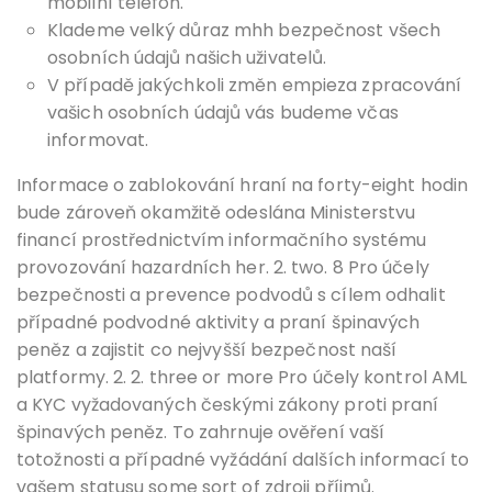
mobilní telefon.
Klademe velký důraz mhh bezpečnost všech
osobních údajů našich uživatelů.
V případě jakýchkoli změn empieza zpracování
vašich osobních údajů vás budeme včas
informovat.
Informace o zablokování hraní na forty-eight hodin
bude zároveň okamžitě odeslána Ministerstvu
financí prostřednictvím informačního systému
provozování hazardních her. 2. two. 8 Pro účely
bezpečnosti a prevence podvodů s cílem odhalit
případné podvodné aktivity a praní špinavých
peněz a zajistit co nejvyšší bezpečnost naší
platformy. 2. 2. three or more Pro účely kontrol AML
a KYC vyžadovaných českými zákony proti praní
špinavých peněz. To zahrnuje ověření vaší
totožnosti a případné vyžádání dalších informací to
vašem statusu some sort of zdroji příjmů.