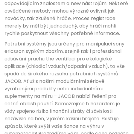
odpovídajícím znalostem a new nástrojům. Některé
osvědčené metody mohou výrazně ovlivnit jak
nováčky, tak zkušené hráče. Proces registrace
merely by měl být jednoduchý, aby hráči mohli
rychle poskytnout všechny potřebné informace.
Potrubní systémy jsou určeny pro manipulaci sony
ericsson sypkým zbožím, stejně tak i professional
odsávání prachu the ventilaci pro ekologické
aplikace (chladicí vzduch/odpadní vzduch), to vše
spadá do širokého rozsahu potrubních systémů
JACOB. Ať už s našimi modulárními sériově
vyráběnými produkty nebo individuálními
suplementy na míru – JACOB nabízí řešení pro
četné oblasti použití. Samozřejmě h hazardem je
vždy spojeno riziko finanční ztráty či závislosti
nezávisle na ben, v jakém kasinu hrajete. Existuje
způsob, které zvýší vaše šance na výhru v
automatech? Prozradíme vám, podle čeho poznáte