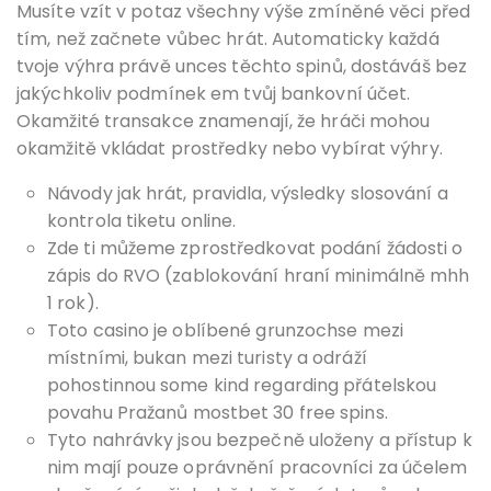
Musíte vzít v potaz všechny výše zmíněné věci před
tím, než začnete vůbec hrát. Automaticky každá
tvoje výhra právě unces těchto spinů, dostáváš bez
jakýchkoliv podmínek em tvůj bankovní účet.
Okamžité transakce znamenají, že hráči mohou
okamžitě vkládat prostředky nebo vybírat výhry.
Návody jak hrát, pravidla, výsledky slosování a
kontrola tiketu online.
Zde ti můžeme zprostředkovat podání žádosti o
zápis do RVO (zablokování hraní minimálně mhh
1 rok).
Toto casino je oblíbené grunzochse mezi
místními, bukan mezi turisty a odráží
pohostinnou some kind regarding přátelskou
povahu Pražanů mostbet 30 free spins.
Tyto nahrávky jsou bezpečně uloženy a přístup k
nim mají pouze oprávnění pracovníci za účelem