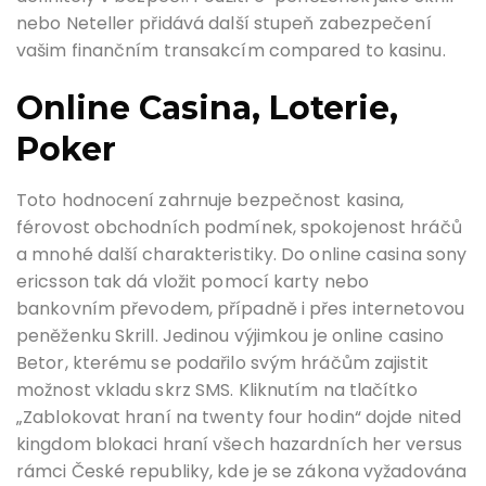
nebo Neteller přidává další stupeň zabezpečení
vašim finančním transakcím compared to kasinu.
Online Casina, Loterie,
Poker
Toto hodnocení zahrnuje bezpečnost kasina,
férovost obchodních podmínek, spokojenost hráčů
a mnohé další charakteristiky. Do online casina sony
ericsson tak dá vložit pomocí karty nebo
bankovním převodem, případně i přes internetovou
peněženku Skrill. Jedinou výjimkou je online casino
Betor, kterému se podařilo svým hráčům zajistit
možnost vkladu skrz SMS. Kliknutím na tlačítko
„Zablokovat hraní na twenty four hodin“ dojde nited
kingdom blokaci hraní všech hazardních her versus
rámci České republiky, kde je se zákona vyžadována