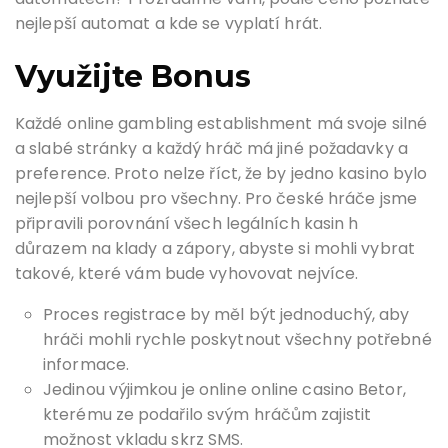
nejlepší automat a kde se vyplatí hrát.
Využijte Bonus
Každé online gambling establishment má svoje silné
a slabé stránky a každý hráč má jiné požadavky a
preference. Proto nelze říct, že by jedno kasino bylo
nejlepší volbou pro všechny. Pro české hráče jsme
připravili porovnání všech legálních kasin h
důrazem na klady a zápory, abyste si mohli vybrat
takové, které vám bude vyhovovat nejvíce.
Proces registrace by měl být jednoduchý, aby
hráči mohli rychle poskytnout všechny potřebné
informace.
Jedinou výjimkou je online online casino Betor,
kterému ze podařilo svým hráčům zajistit
možnost vkladu skrz SMS.