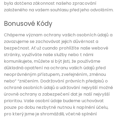
byla dotčena zákonnost našeho zpracování
založeného na vašem souhlasu před jeho odvoláním.
Bonusové Kódy
Chápeme význam ochrany vašich osobních údajů a
zavazujeme se zachovávat jejich důvěrnost a
bezpečnost. Ať už cuando prohlížíte naše webové
stránky, využíváte naše služby nebo t námi
komunikujete, můžete si být jisti, že používáme
důkladná opatření na ochranu vašich údajů před
neoprávněným přístupem, zveřejněním, změnou
nebo” “zničením. Dodržování právních předpisů o
ochraně osobních údajů a udržování nejvyšší možné
úrovně ochrany a zabezpečení dat je naší nejvyšší
prioritou. Vaše osobní údaje budeme uchovávat
pouze po dobu nezbytně nutnou k naplnění účelu,
pro který jsme je shromáždili, včetně splnění