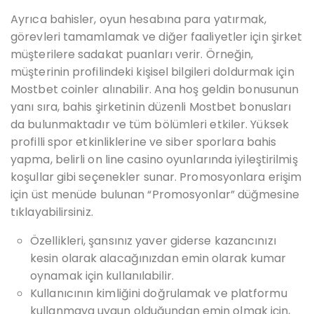
Ayrıca bahisler, oyun hesabına para yatırmak,
görevleri tamamlamak ve diğer faaliyetler için şirket
müşterilere sadakat puanları verir. Örneğin,
müşterinin profilindeki kişisel bilgileri doldurmak için
Mostbet coinler alınabilir. Ana hoş geldin bonusunun
yanı sıra, bahis şirketinin düzenli Mostbet bonusları
da bulunmaktadır ve tüm bölümleri etkiler. Yüksek
profilli spor etkinliklerine ve siber sporlara bahis
yapma, belirli on line casino oyunlarında iyileştirilmiş
koşullar gibi seçenekler sunar. Promosyonlara erişim
için üst menüde bulunan “Promosyonlar” düğmesine
tıklayabilirsiniz.
Özellikleri, şansınız yaver giderse kazancınızı
kesin olarak alacağınızdan emin olarak kumar
oynamak için kullanılabilir.
Kullanıcının kimliğini doğrulamak ve platformu
kullanmaya uygun olduğundan emin olmak için,