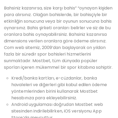
Bahsiniz kazanırsa, size karşı bahis” “oynayan kişiden
para alırsınız. Olağan bahislerde, bir bahisçiyle bir
etkinliğin sonucuna veya bir oyunun sonucuna bahis
oynarsınız. Bahis şirketi oranları belirler ve siz de bu
oranlara bahis oynayabilirsiniz. Bahsiniz kazanırsa
dimensions verilen oranlara göre ödeme alırsınız.
Com web sitemiz, 2009’dan başlayarak on yıldan
fazla bir süredir spor bahisleri hizmetlerini
sunmaktadır. Mostbet, tüm dünyada popüler
sporları içeren mükemmel bir spor kitabına sahiptir.
Kredi/banka kartları, e-cüzdanlar, banka
havaleleri ve diğerleri gibi kabul edilen ödeme
yöntemlerinden birini kullanarak Mostbet
hesabınıza para ekleyebilirsiniz.
Android uygulaması doğrudan Mostbet web
sitesinden indirilebilirken, iOS versiyonu App
Store’da mevcuttur.