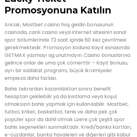
Promosyonuna Katılın
Ancak, Mostbet casino hoş geldin bonusunun
casinoda, canlı casino veya internet sitesinin sanal
spor bölümlerinde 72 saat içinde 60 kez çevrilmesi
gerekmektedir. Promosyon koduna kayıt esnasında
GETMAX yazmayı ag unutmayın. Casino bonuslarına
gelince onlar de uma çok cömerttir – Kayıt Bonusu,
ayrı bir sadakat programı, büyük ikramiyeler
empieza daha fazlası.
Bahis tekrardan kazanıldıktan sonra benefit
hesaptan çekilebilir ya da kısıtlama veya koşul
olmaksızın bahis yapmak için kullanılabilir. Mostbet,
futbol, kriket, basketbol, tenis ve daha pek çok
popüler spor da dahil olmak üzere çok çeşitli spor
bahis seçenekleri sunmaktadır. Kredi/banka kartları,
e-cüzdanlar, banka havaleleri ve diğerleri gibi kabul