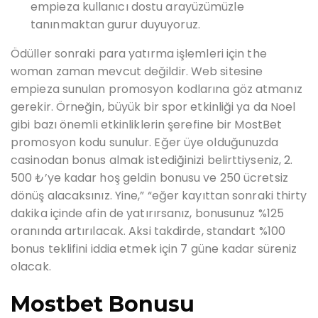
empieza kullanıcı dostu arayüzümüzle
tanınmaktan gurur duyuyoruz.
Ödüller sonraki para yatırma işlemleri için the
woman zaman mevcut değildir. Web sitesine
empieza sunulan promosyon kodlarına göz atmanız
gerekir. Örneğin, büyük bir spor etkinliği ya da Noel
gibi bazı önemli etkinliklerin şerefine bir MostBet
promosyon kodu sunulur. Eğer üye olduğunuzda
casinodan bonus almak istediğinizi belirttiyseniz, 2.
500 ₺’ye kadar hoş geldin bonusu ve 250 ücretsiz
dönüş alacaksınız. Yine,” “eğer kayıttan sonraki thirty
dakika içinde afin de yatırırsanız, bonusunuz %125
oranında artırılacak. Aksi takdirde, standart %100
bonus teklifini iddia etmek için 7 güne kadar süreniz
olacak.
Mostbet Bonusu