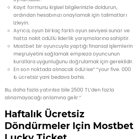
Kayıt formunu kişisel bilgilerinizle doldurun,
ardından hesabınızı onaylamak için talimatları
izleyin.
Ayrıca, oyun birkaç farklı oyun seviyesi sunar ve
hatta nakit ödüllü liderlik yarışmalarına sahiptir.
Mostbet bir oyuncuyla yaptığı finansal işlemlerin
meşruiyetini sağlamak empieza oyuncunun
kurallara uygunluğunu doğrulamak için gereklidir.
En son noktada alınacak ödül ise” “your five. 000
₺ ücretsiz yani bedava bahis.
Bu, daha fazla yatırılsa bile 2500 TL’den fazla
alınamayacağı anlamına gelir.”
Haftalık Ücretsiz
Döndürmeler Için Mostbet
Lucky Ticket