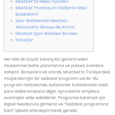
Mostbet’te Masa Oyunları
Mostbet Promosyon Kodlarını Nasıl
Bulabilirim?
Spor Bahislerinizi Mostbet
Akümülatör Bonusu Ile Artırın
Mostbet Spor Bahisleri Borsası
Sonuçlar
Her ikisi de büyük kazançları garanti eden
mükemmel bahis pazarlarına ve yüksek oranlara
sahiptir. Bonuslara ek olarak, Mostbet’in Türkiye’deki
müşterileri için bir sadakat programı vardır. Bu
program neticesinde, kullanıcılar bahislerinde nakit
para iadesi empieza diğer ayrıcalıklar empieza
avantajlar elde edebilirler. Programa katılmak için
kişisel hesabınıza gitmeniz ve “Sadakat programına
katıl” işlevini etkinleştirmeniz gerekir.