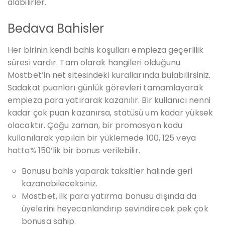
alabilirler.
Bedava Bahisler
Her birinin kendi bahis koşulları empieza geçerlilik
süresi vardır. Tam olarak hangileri olduğunu
Mostbet’in net sitesindeki kurallarında bulabilirsiniz.
Sadakat puanları günlük görevleri tamamlayarak
empieza para yatırarak kazanılır. Bir kullanıcı nenni
kadar çok puan kazanırsa, statüsü um kadar yüksek
olacaktır. Çoğu zaman, bir promosyon kodu
kullanılarak yapılan bir yüklemede 100, 125 veya
hatta% 150’lik bir bonus verilebilir.
Bonusu bahis yaparak taksitler halinde geri
kazanabileceksiniz.
Mostbet, ilk para yatırma bonusu dışında da
üyelerini heyecanlandırıp sevindirecek pek çok
bonusa sahip.