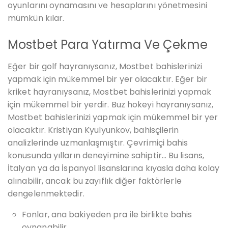
oyunlarını oynamasını ve hesaplarını yönetmesini
mümkün kılar.
Mostbet Para Yatırma Ve Çekme
Eğer bir golf hayranıysanız, Mostbet bahislerinizi
yapmak için mükemmel bir yer olacaktır. Eğer bir
kriket hayranıysanız, Mostbet bahislerinizi yapmak
için mükemmel bir yerdir. Buz hokeyi hayranıysanız,
Mostbet bahislerinizi yapmak için mükemmel bir yer
olacaktır. Kristiyan Kyulyunkov, bahisçilerin
analizlerinde uzmanlaşmıştır. Çevrimiçi bahis
konusunda yılların deneyimine sahiptir… Bu lisans,
İtalyan ya da İspanyol lisanslarına kıyasla daha kolay
alınabilir, ancak bu zayıflık diğer faktörlerle
dengelenmektedir.
Fonlar, ana bakiyeden pra ile birlikte bahis
oynanabilir.