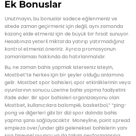
Ek Bonuslar
Unutmayın, bu bonuslar sadece eğlenmeniz ve
sitede zaman geçirmeniz için değil, aynı zamanda
kazanç elde etmeniz için de büyük bir fırsat sunuyor.
Hesabınıza yeterli miktarda yatırıp yatırmadığınız
kontrol etmenizi öneririz. Ayrıca promosyonun
zamanlaması hakkında da hatırlanmalıdır.
Bu, ne zaman bahis yapmak isterseniz isteyin,
Mostbet’te herkes için bir şeyler olduğu anlamına
gelir. Mostbet spor bahisleri, spor etkinliklerinin veya
oyunlarının sonucu üzerine bahis yapma faaliyetini
ifade eder. Bir spor bahisleri organizasyonu olan
Mostbet, kullanıcılara balompié, basketbol,” “ping-
pong ve diğerleri gibi bir dizi spor dalında bahis
yapma şansı sağlayacaktır. Moneyline, point spread
empieza over/under gibi geleneksel bahislerin yanı
sıra bireysel oyuncu ya da takım performansına