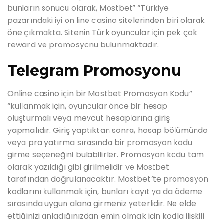
bunların sonucu olarak, Mostbet” “Türkiye
pazarındaki iyi on line casino sitelerinden biri olarak
öne çıkmakta. Sitenin Türk oyuncular için pek çok
reward ve promosyonu bulunmaktadır.
Telegram Promosyonu
Online casino için bir Mostbet Promosyon Kodu”
“kullanmak için, oyuncular önce bir hesap
oluşturmalı veya mevcut hesaplarına giriş
yapmalıdır. Giriş yaptıktan sonra, hesap bölümünde
veya pra yatırma sırasında bir promosyon kodu
girme seçeneğini bulabilirler. Promosyon kodu tam
olarak yazıldığı gibi girilmelidir ve Mostbet
tarafından doğrulanacaktır. Mostbet’te promosyon
kodlarını kullanmak için, bunları kayıt ya da ödeme
sırasında uygun alana girmeniz yeterlidir. Ne elde
ettiğinizi anladığınızdan emin olmak için kodla ilişkili