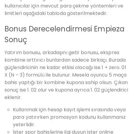
kullanıcılar için mevcut para çekme yöntemleri ve
limitleri aşağıdaki tabloda gösterilmektedir.
Bonus Derecelendirmesi Empieza
Sonuç
Yatırım bonusu, arkadaşını getir bonusu, ekspres
kombine arttırıcı bunlardan sadece birkaçı. Burada
güçlendiricinin ne kadar etkisi olacağı ise 1 + zero. 01
X (N – 3) formülü ile bulunur. Mesela oyuncu 5 maça
bahis yaptığı bir kombine kupona sahip olsun. Çıkan
sonuç ise 1. 02 olur ve kupona ayrıca 1. 02 güçlendirici
eklenir.
Kullanmak için hesap kayıt işlemi sırasında veya
para yatırırken promosyon kodunu kullanmanız
yeterlidir.
İster spor bahislerine ilgi duyun ister online