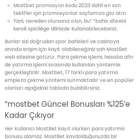
Mostbet promosyon kodu 2023 dahil en son
teklifler için promosyonlar sayfamıza göz atın.
Yani, nereden olursanız olun, bu” “bahis sitesini
kendi spicilège dilinizde kullanabileceksiniz.
Bunlar sizi doğrudan spor bahisleri ve casinoya
anında erişim için kayıt olabileceğiniz sah MostBet
web sitesine götürür. Para çekme işlemi, hesaba afin
de yatırma işlemi sırasında kullanılan yöntemle
gerçekleştirilir. Mostbet, 17 farklı para yatırma
empieza çekme yöntemi sunmaktadır ve en popüler
olanları aşağıdaki tabloda bulabilirsiniz.
“mostbet Güncel Bonusları %125’e
Kadar Çıkıyor
Her kullanıcı MostBet kayıt olurken para yatırma
bonusu alamaz. MostBet kaydolduğunuzda bir