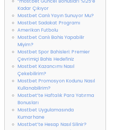
“mostbet Güncel Bonusları %125’e
Kadar Çıkıyor
Mostbet Canlı Yayın Sunuyor Mu?
Mostbet Sadakat Programı
Amerikan Futbolu
Mostbet Canlı Bahis Yapabilir
Miyim?
Mostbet Spor Bahisleri: Premier
Çevrimiçi Bahis Hedefiniz
Mostbet Kazancımı Nasıl
Çekebilirim?
Mostbet Promosyon Kodunu Nasıl
Kullanabilirim?
Mostbet’te Haftalık Para Yatırma
Bonusları
Mostbet Uygulamasında
Kumarhane
Mostbet’te Hesap Nasıl Silinir?