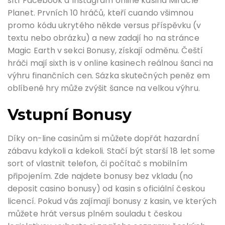
sítí Facebook a Instagram online kasina Miracle
Planet. Prvních 10 hráčů, kteří cuando všimnou
promo kódu ukrytého někde versus příspěvku (v
textu nebo obrázku) a new zadají ho na stránce
Magic Earth v sekci Bonusy, získají odměnu. Čeští
hráči mají sixth is v online kasinech reálnou šanci na
výhru finančních cen. Sázka skutečných peněz em
oblíbené hry může zvýšit šance na velkou výhru.
Vstupní Bonusy
Díky on-line casinům si můžete dopřát hazardní
zábavu kdykoli a kdekoli. Stačí být starší 18 let some
sort of vlastnit telefon, či počítač s mobilním
připojením. Zde najdete bonusy bez vkladu (no
deposit casino bonusy) od kasin s oficiální českou
licencí. Pokud vás zajímají bonusy z kasin, ve kterých
můžete hrát versus plném souladu t českou