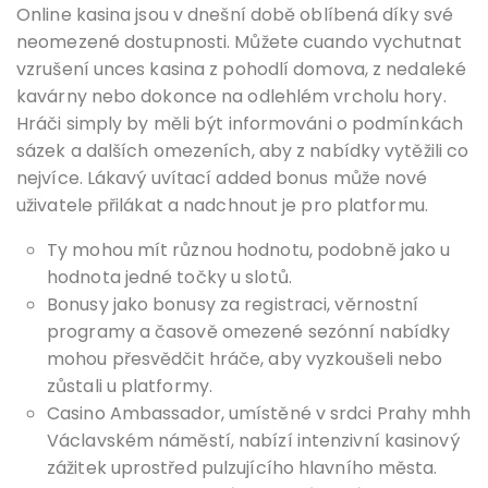
Online kasina jsou v dnešní době oblíbená díky své
neomezené dostupnosti. Můžete cuando vychutnat
vzrušení unces kasina z pohodlí domova, z nedaleké
kavárny nebo dokonce na odlehlém vrcholu hory.
Hráči simply by měli být informováni o podmínkách
sázek a dalších omezeních, aby z nabídky vytěžili co
nejvíce. Lákavý uvítací added bonus může nové
uživatele přilákat a nadchnout je pro platformu.
Ty mohou mít různou hodnotu, podobně jako u
hodnota jedné točky u slotů.
Bonusy jako bonusy za registraci, věrnostní
programy a časově omezené sezónní nabídky
mohou přesvědčit hráče, aby vyzkoušeli nebo
zůstali u platformy.
Casino Ambassador, umístěné v srdci Prahy mhh
Václavském náměstí, nabízí intenzivní kasinový
zážitek uprostřed pulzujícího hlavního města.