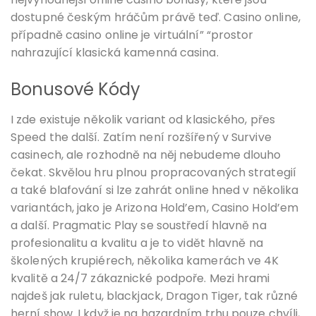
dostupné českým hráčům právě teď. Casino online,
případně casino online je virtuální” “prostor
nahrazující klasická kamenná casina.
Bonusové Kódy
I zde existuje několik variant od klasického, přes
Speed the další. Zatím není rozšířený v Survive
casinech, ale rozhodně na něj nebudeme dlouho
čekat. Skvělou hru plnou propracovaných strategií
a také blafování si lze zahrát online hned v několika
variantách, jako je Arizona Hold’em, Casino Hold’em
a další. Pragmatic Play se soustředí hlavně na
profesionalitu a kvalitu a je to vidět hlavně na
školených krupiérech, několika kamerách ve 4K
kvalitě a 24/7 zákaznické podpoře. Mezi hrami
najdeš jak ruletu, blackjack, Dragon Tiger, tak různé
herní show. I když je na hazardním trhu pouze chvíli,