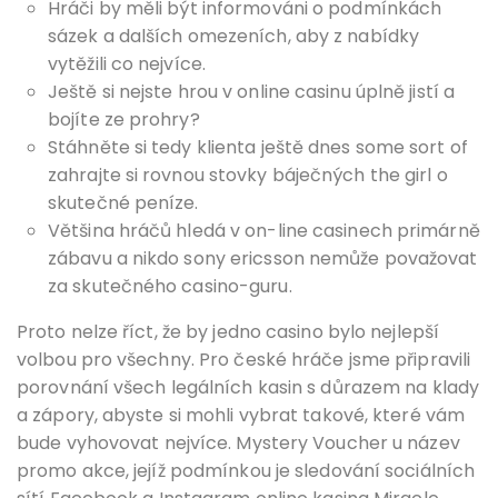
Hráči by měli být informováni o podmínkách
sázek a dalších omezeních, aby z nabídky
vytěžili co nejvíce.
Ještě si nejste hrou v online casinu úplně jistí a
bojíte ze prohry?
Stáhněte si tedy klienta ještě dnes some sort of
zahrajte si rovnou stovky báječných the girl o
skutečné peníze.
Většina hráčů hledá v on-line casinech primárně
zábavu a nikdo sony ericsson nemůže považovat
za skutečného casino-guru.
Proto nelze říct, že by jedno casino bylo nejlepší
volbou pro všechny. Pro české hráče jsme připravili
porovnání všech legálních kasin s důrazem na klady
a zápory, abyste si mohli vybrat takové, které vám
bude vyhovovat nejvíce. Mystery Voucher u název
promo akce, jejíž podmínkou je sledování sociálních