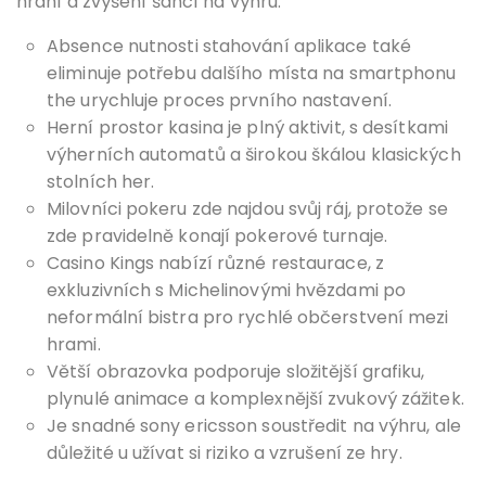
hraní a zvýšení šancí na výhru.
Absence nutnosti stahování aplikace také
eliminuje potřebu dalšího místa na smartphonu
the urychluje proces prvního nastavení.
Herní prostor kasina je plný aktivit, s desítkami
výherních automatů a širokou škálou klasických
stolních her.
Milovníci pokeru zde najdou svůj ráj, protože se
zde pravidelně konají pokerové turnaje.
Casino Kings nabízí různé restaurace, z
exkluzivních s Michelinovými hvězdami po
neformální bistra pro rychlé občerstvení mezi
hrami.
Větší obrazovka podporuje složitější grafiku,
plynulé animace a komplexnější zvukový zážitek.
Je snadné sony ericsson soustředit na výhru, ale
důležité u užívat si riziko a vzrušení ze hry.