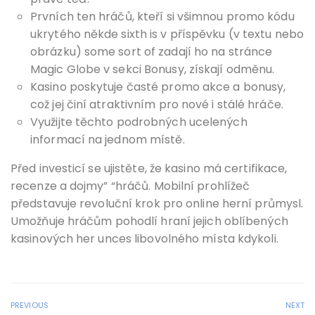
Prvních ten hráčů, kteří si všimnou promo kódu
ukrytého někde sixth is v příspěvku (v textu nebo
obrázku) some sort of zadají ho na stránce
Magic Globe v sekci Bonusy, získají odměnu.
Kasino poskytuje časté promo akce a bonusy,
což jej činí atraktivním pro nové i stálé hráče.
Využijte těchto podrobných ucelených
informací na jednom místě.
Před investicí se ujistěte, že kasino má certifikace,
recenze a dojmy” “hráčů. Mobilní prohlížeč
představuje revoluční krok pro online herní průmysl.
Umožňuje hráčům pohodlí hraní jejich oblíbených
kasinových her unces libovolného místa kdykoli.
PREVIOUS
NEXT