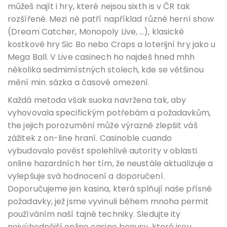
můžeš najít i hry, které nejsou sixth is v ČR tak
rozšířené. Mezi ně patří například různé herní show
(Dream Catcher, Monopoly Live, …), klasické
kostkové hry Sic Bo nebo Craps a loterijní hry jako u
Mega Ball. V Live casinech ho najdeš hned mhh
několika sedmimístných stolech, kde se většinou
mění min. sázka a časové omezení.
Každá metoda však suoka navržena tak, aby
vyhovovala specifickým potřebám a požadavkům,
the jejich porozumění může výrazně zlepšit váš
zážitek z on-line hraní. Casinoble cuando
vybudovalo pověst spolehlivé autority v oblasti
online hazardních her tím, že neustále aktualizuje a
vylepšuje svá hodnocení a doporučení.
Doporučujeme jen kasina, která splňují naše přísné
požadavky, jež jsme vyvinuli během mnoha permit
používáním naší tajné techniky. Sledujte ity
nejvýhodnější online casino bonusy, které jsou