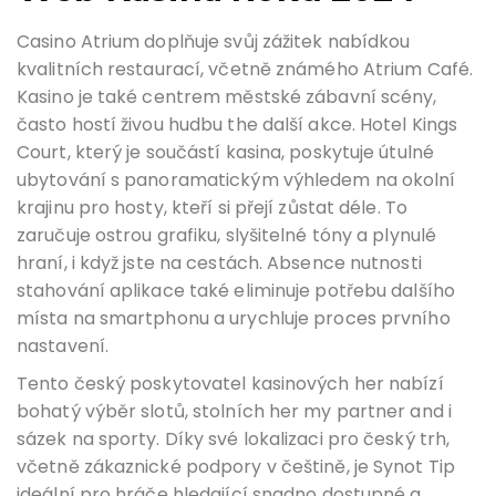
Casino Atrium doplňuje svůj zážitek nabídkou
kvalitních restaurací, včetně známého Atrium Café.
Kasino je také centrem městské zábavní scény,
často hostí živou hudbu the další akce. Hotel Kings
Court, který je součástí kasina, poskytuje útulné
ubytování s panoramatickým výhledem na okolní
krajinu pro hosty, kteří si přejí zůstat déle. To
zaručuje ostrou grafiku, slyšitelné tóny a plynulé
hraní, i když jste na cestách. Absence nutnosti
stahování aplikace také eliminuje potřebu dalšího
místa na smartphonu a urychluje proces prvního
nastavení.
Tento český poskytovatel kasinových her nabízí
bohatý výběr slotů, stolních her my partner and i
sázek na sporty. Díky své lokalizaci pro český trh,
včetně zákaznické podpory v češtině, je Synot Tip
ideální pro hráče hledající snadno dostupné a