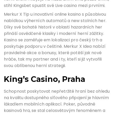
stihl Kingsbet spustit své Live casino mezi prvními.
Merkur X Tip u inovativní online kasino s působivou
nabídkou výherních automatů a new stolních her.
Díky své bohaté historii v oblasti hazardních her
přináší osvědčené klasiky i moderní herní zážitky.
Kasino se zaměřuje em lokalizaci pro český trh a
poskytuje podporu v češtině. Merkur X Idea nabízí
pravidelné akce a bonusy, které potěší jak nové
hráče, tak my partner and i ty, kteří si již vytvořili
svou oblíbenou herní strategii.
King’s Casino, Praha
Schopnost poskytovat nepřetržité hraní bez ohledu
na kvalitu dostupného síťového připojení je hlavním
lákadlem mobilních aplikací. Poker, původně
kasinová hra, se stal celosvětovým fenoménem a