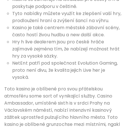
poskytuje podporu v češtině.
Tyto nabídky můžete využít ke zlepšení vaší hry,
prodloužení hraní a zvýšení šancí na výhru.
Kasino je také centrem městské zábavní scény,
často hostí živou hudbu a new další akce.
Hry h live dealerem jsou pro české hráče
zajímavé zejména tím, že nabízejí možnost hrát
hry za vysoké sázky.
NetEnt patří pod společnost Evolution Gaming,
proto není divu, že kvalita jejich Live her je
vysoká.
Toto kasino je oblíbené pro svou přátelskou
atmosféru some sort of vynikající služby. Casino
Ambassador, umístěné sixth is v srdci Prahy na
Václavském náměstí, nabízí intenzivní kasinový
zážitek uprostřed pulzujícího hlavního města. Toto
kasino je oblíbené grunzochse mezi místními, ngakl